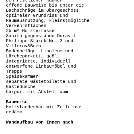
den restlichen Räumen
offene Bauweise bis unter die
Dachschräge im Obergeschoss
optimaler Grundriss und
Raumausnutzung, kleinstmögliche
Verkehrsflächen
25 m² Holzterrasse
Sanitärgegenstände Duravit
Philippe Starck Nr. 3 und
Villeroy&Boch
Bodenbeläge: Linoleum und
Lärcheparkett, geölt
integrierte, individuell
entworfene Einbaumöbel und
Treppe
Speisekammer
separate Gästetoilette und
Gästedusche
Carport mit Abstellraum
Bauweise:
Holzständerbau mit Zellulose
gedämmt
Wandaufbau von Innen nach
Außen:
12,5 mm Fermacell