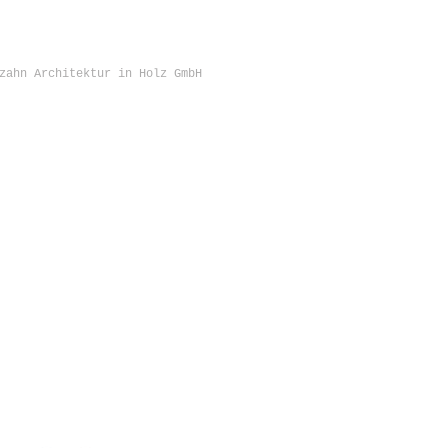
zahn Architektur in Holz GmbH
KONTAKT
Sägezahn Architektur in Holz GmbH
Konviktstr. 22 - 24
79098 Freiburg im Breisgau
Telefon 0049-761-285 343 08
info@saegezahn.com
www.saegezahn.com
www.musehaus.de
IMPRESSUM
DATENSCHUTZ