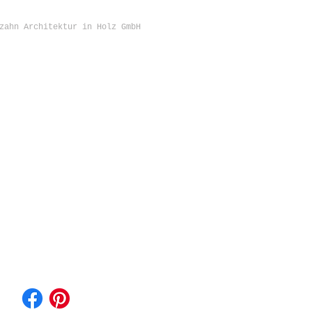
zahn Architektur in Holz GmbH
KONTAKT
Sägezahn Architektur in Holz GmbH
Konviktstr. 22 - 24
79098 Freiburg im Breisgau
Telefon 0049-761-285 343 08
info@saegezahn.com
www.saegezahn.com
www.musehaus.de
IMPRESSUM
DATENSCHUTZ