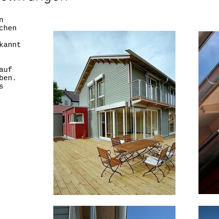
n
chen
kannt
auf
ben.
s