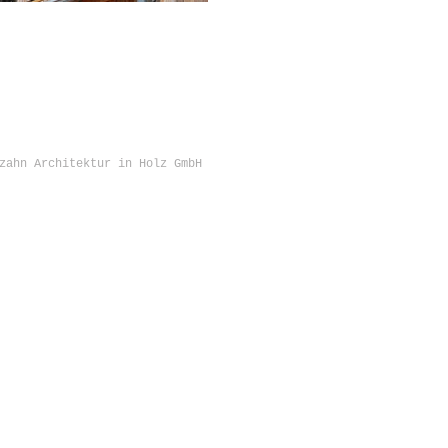
zahn Architektur in Holz GmbH
KONTAKT
Sägezahn Architektur in Holz GmbH
Konviktstr. 22 - 24
79098 Freiburg im Breisgau
Telefon 0049-761-285 343 08
info@saegezahn.com
www.saegezahn.com