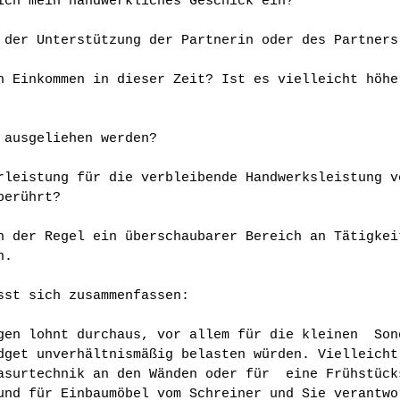
ich mein handwerkliches Geschick ein?
 der Unterstützung der Partnerin oder des Partners
n Einkommen in dieser Zeit? Ist es vielleicht höhe
 ausgeliehen werden?
rleistung für die verbleibende Handwerksleistung v
berührt?
n der Regel ein überschaubarer Bereich an Tätigkei
n.
sst sich zusammenfassen:
gen lohnt durchaus, vor allem für die kleinen  Son
dget unverhältnismäßig belasten würden. Vielleicht
asurtechnik an den Wänden oder für  eine Frühstück
und für Einbaumöbel vom Schreiner und Sie verantwo