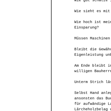
Wie gut schätze 
Wie sieht es mit
Wie hoch ist mei
Einsparung?
Müssen Maschinen
Bleibt die Gewäh
Eigenleistung un
Am Ende bleibt i
willigen Bauherr
Unterm Strich lä
Selbst Hand anle
ansonsten das Bu
für aufwändige L
Lärcheholzbelag 