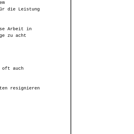
em 
ür die Leistung 
se Arbeit in 
ge zu acht 
 oft auch 
ten resignieren 