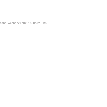
zahn Architektur in Holz GmbH
KONTAKT
Sägezahn Architektur in Holz GmbH
Konviktstr. 22 - 24
79098 Freiburg im Breisgau
Telefon 0049-761-285 343 08
info@saegezahn.com
www.saegezahn.com
www.musehaus.de
IMPRESSUM
DATENSCHUTZ