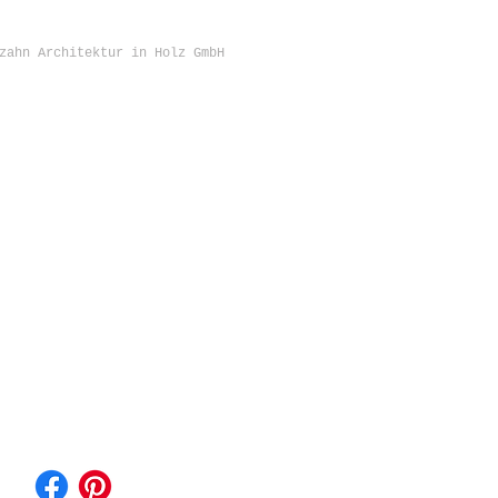
zahn Architektur in Holz GmbH
KONTAKT
Sägezahn Architektur in Holz GmbH
Konviktstr. 22 - 24
79098 Freiburg im Breisgau
Telefon 0049-761-285 343 08
info@saegezahn.com
www.saegezahn.com
www.musehaus.de
IMPRESSUM
DATENSCHUTZ