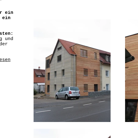
r ein
 ein
sten:
g und
der
esen